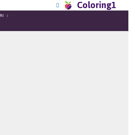
Coloring1
RI