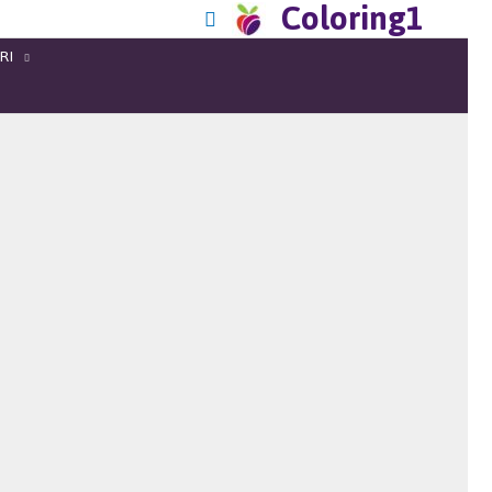
Coloring1
RI