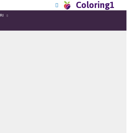
Coloring1
RI