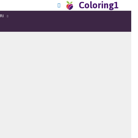
Coloring1
RI