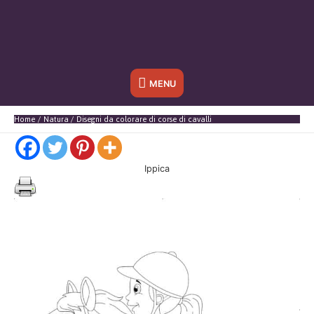
Sotto
MENU
l'header
Home
Natura
Disegni da colorare di corse di cavalli
Ippica