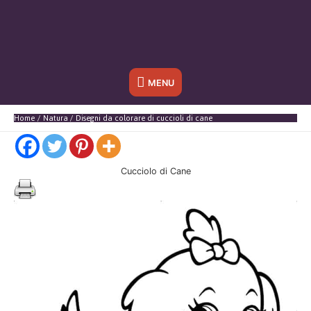
Sotto
MENU
l'header
Home
Natura
Disegni da colorare di cuccioli di cane
Cucciolo di Cane