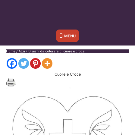
Sotto
MENU
l'header
Home
Altri
Disegni da colorare di cuore e croce
Cuore e Croce