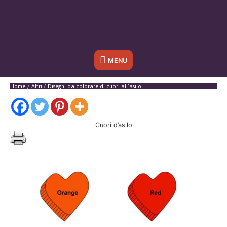
Sotto
MENU
l'header
Home
Altri
Disegni da colorare di cuori all’asilo
Cuori d’asilo