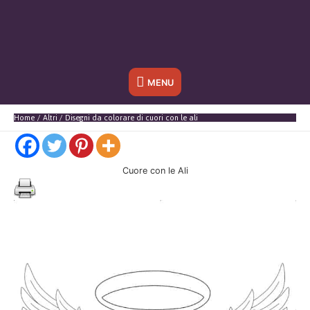
Sotto
MENU
l'header
Home
Altri
Disegni da colorare di cuori con le ali
Cuore con le Ali