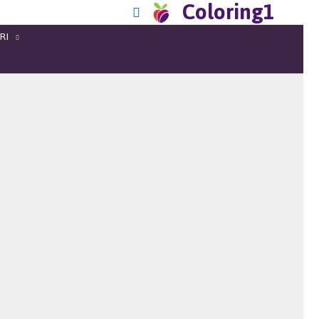
Coloring1
RI