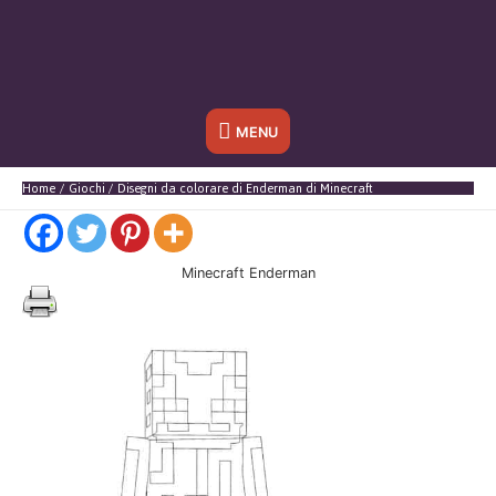
Sotto
MENU
l'header
Home
Giochi
Disegni da colorare di Enderman di Minecraft
Minecraft Enderman