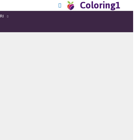
Coloring1
RI