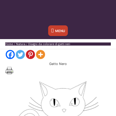
Sotto
MENU
l'header
Home
Natura
Disegni da colorare di gatti neri
Gatto Nero