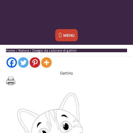
Sotto
MENU
l'header
Home
Natura
Disegni da colorare di gattini
Gattino