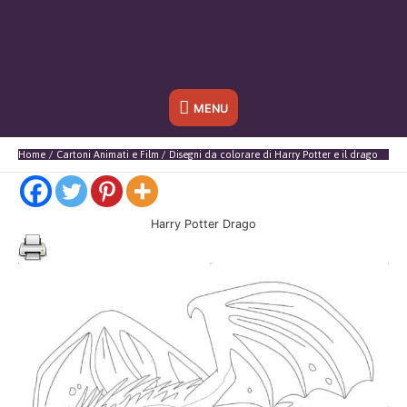
Sotto
MENU
l'header
Home
Cartoni Animati e Film
Disegni da colorare di Harry Potter e il drago
Harry Potter Drago