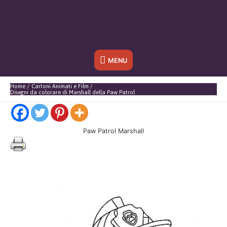
Sotto
MENU
l'header
Home
Cartoni Animati e Film
Disegni da colorare di Marshall della Paw Patrol
Paw Patrol Marshall