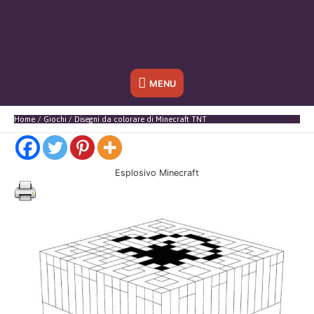
Sotto
MENU
l'header
Home
Giochi
Disegni da colorare di Minecraft TNT
Esplosivo Minecraft