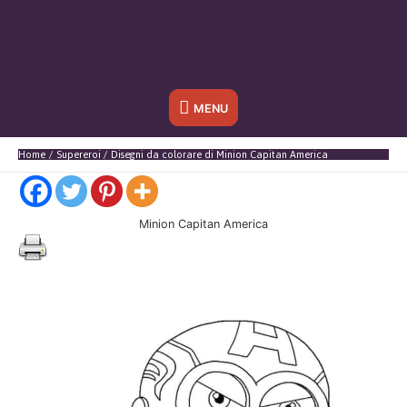
Sotto
MENU
l'header
Home
Supereroi
Disegni da colorare di Minion Capitan America
Minion Capitan America