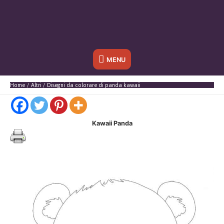
Sotto
MENU
l'header
Home
Altri
Disegni da colorare di panda kawaii
Kawaii Panda