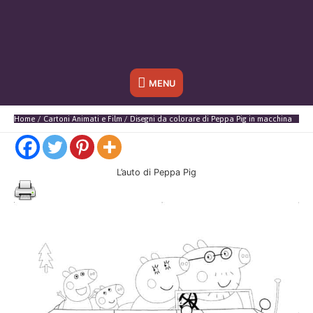
Sotto
MENU
l'header
Home
Cartoni Animati e Film
Disegni da colorare di Peppa Pig in macchina
L’auto di Peppa Pig