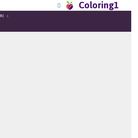
Coloring1
RI