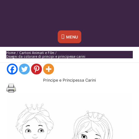
Sotto
MENU
l'header
Home
Cartoni Animati e Film
Disegni da colorare di principi e principesse carini
Principe e Principessa Carini