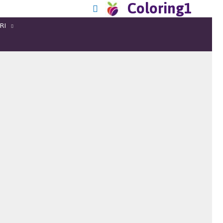
Coloring1
RI