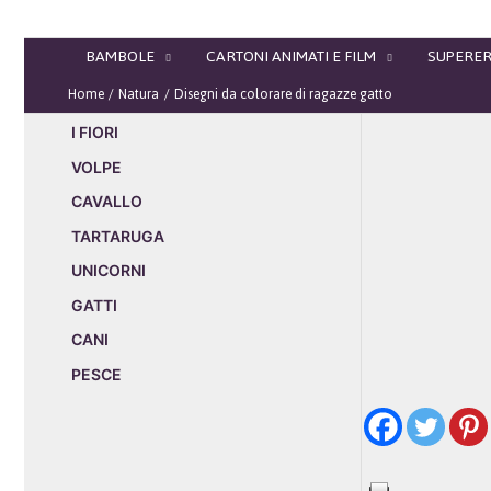
Vai
al
BAMBOLE
CARTONI ANIMATI E FILM
SUPERER
contenuto
Home
Natura
Disegni da colorare di ragazze gatto
I FIORI
VOLPE
CAVALLO
TARTARUGA
UNICORNI
GATTI
CANI
PESCE