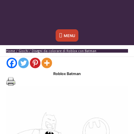
Sotto
MENU
l'header
Home
Giochi
Disegni da colorare di Roblox con Batman
Roblox Batman