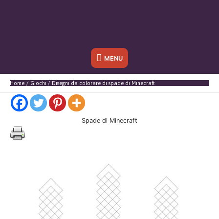
Sotto
MENU
l'header
Home
Giochi
Disegni da colorare di spade di Minecraft
Spade di Minecraft