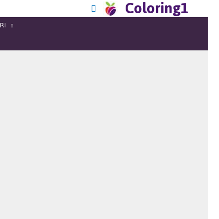
Coloring1
RI