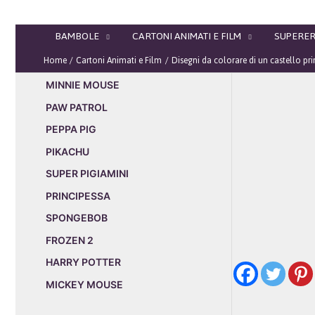
Vai
al
BAMBOLE
CARTONI ANIMATI E FILM
SUPERER
contenuto
Home
Cartoni Animati e Film
Disegni da colorare di un castello pr
MINNIE MOUSE
PAW PATROL
PEPPA PIG
PIKACHU
SUPER PIGIAMINI
PRINCIPESSA
SPONGEBOB
FROZEN 2
HARRY POTTER
MICKEY MOUSE