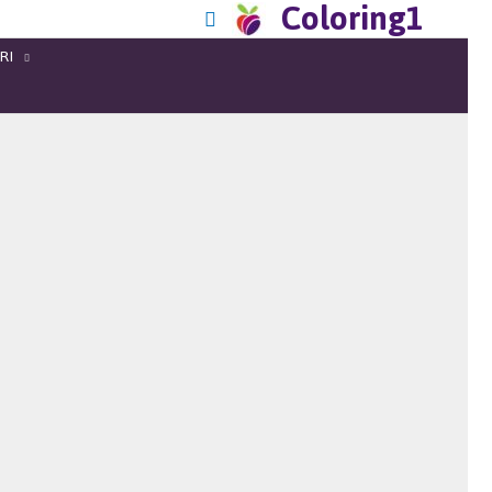
Coloring1
RI