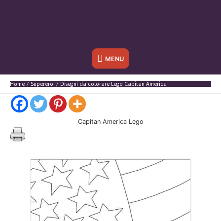
Sotto
MENU
l'header
Home
Supereroi
Disegni da colorare Lego Capitan America
Capitan America Lego