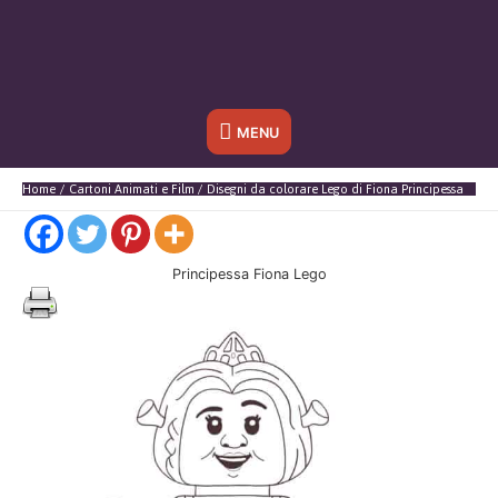
Sotto
MENU
l'header
Home
Cartoni Animati e Film
Disegni da colorare Lego di Fiona Principessa
Principessa Fiona Lego