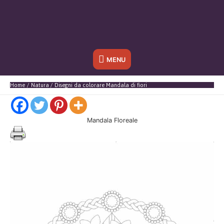
Sotto
MENU
l'header
Home
Natura
Disegni da colorare Mandala di fiori
Mandala Floreale