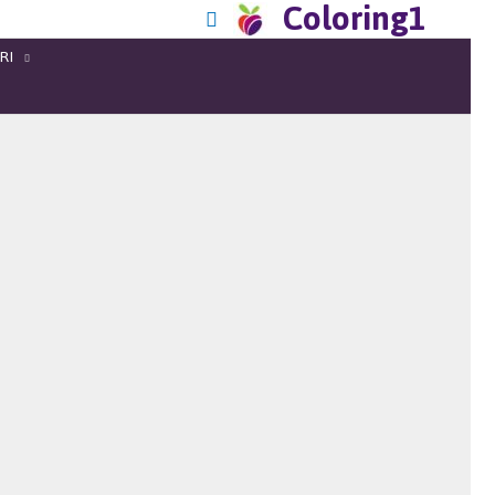
Coloring1
RI