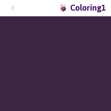
Coloring1
Vai
al
contenuto