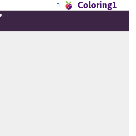
Coloring1
RI