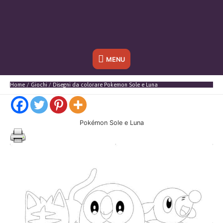
Sotto
MENU
l'header
Home
Giochi
Disegni da colorare Pokemon Sole e Luna
Pokémon Sole e Luna