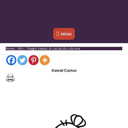
Sotto
MENU
l'header
Home
Altri
Disegni kawaii di cactus da colorare
Kawaii Cactus