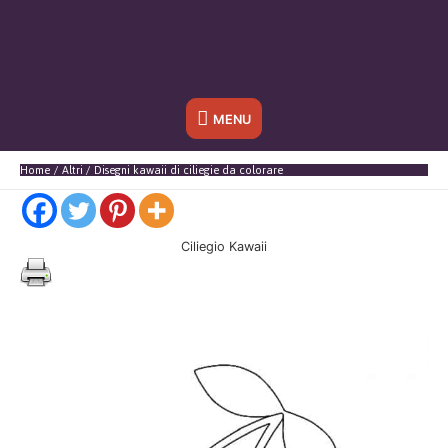
Sotto
MENU
l'header
Home
Altri
Disegni kawaii di ciliegie da colorare
Ciliegio Kawaii