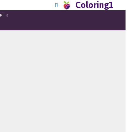
Coloring1
RI