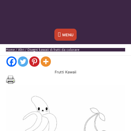
Sotto
MENU
l'header
Home
Altri
Disegni kawaii di frutti da colorare
Frutti Kawaii