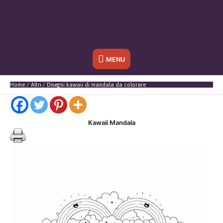
Sotto
MENU
l'header
Home
Altri
Disegni kawaii di mandala da colorare
Kawaii Mandala