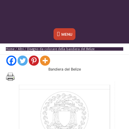
Sotto
MENU
l'header
Home
Altri
Disegno da colorare della bandiera del Belize
Bandiera del Belize