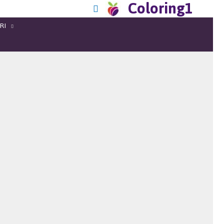
Coloring1
RI