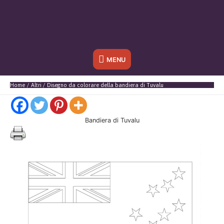
Sotto
MENU
l'header
Home
Altri
Disegno da colorare della bandiera di Tuvalu
Bandiera di Tuvalu