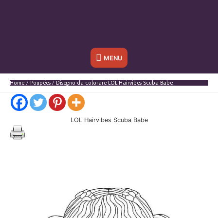
Sotto
MENU
l'header
Home
Poupées
Disegno da colorare LOL Hairvibes Scuba Babe
LOL Hairvibes Scuba Babe