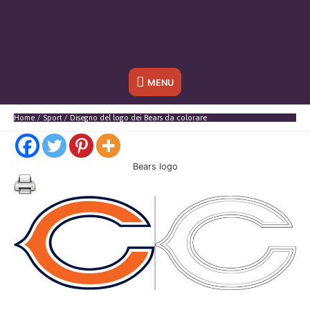
Sotto
MENU
l'header
Home
Sport
Disegno del logo dei Bears da colorare
Bears logo