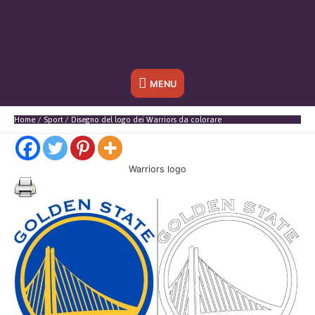
Sotto
MENU
l'header
Home
Sport
Disegno del logo dei Warriors da colorare
Warriors logo