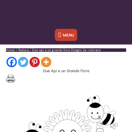
Sotto
MENU
l'header
Home
Natura
Due api e un grande fiore Disegni da colorare
Due Api e un Grande Fiore