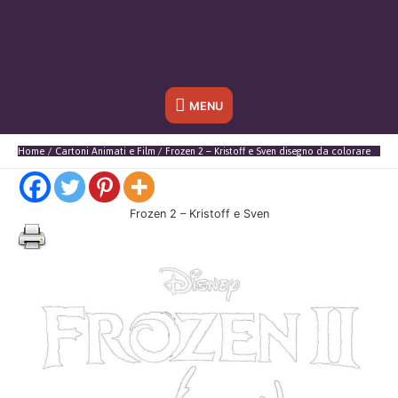
Sotto
MENU
l'header
Home
Cartoni Animati e Film
Frozen 2 – Kristoff e Sven disegno da colorare
Frozen 2 – Kristoff e Sven