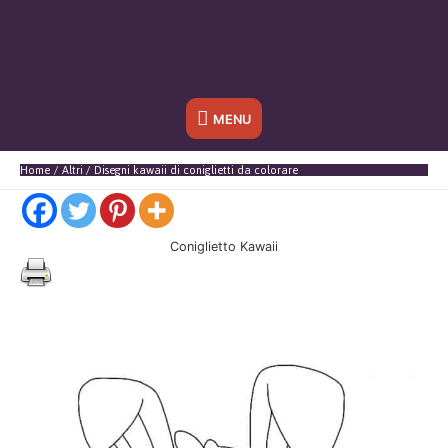
Sotto
MENU
l'header
Home
Altri
Disegni kawaii di coniglietti da colorare
Coniglietto Kawaii