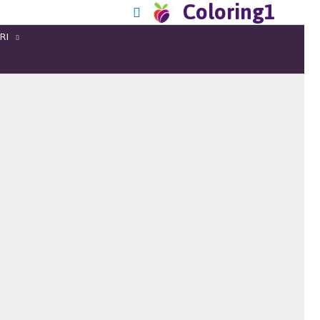
Coloring1
RI