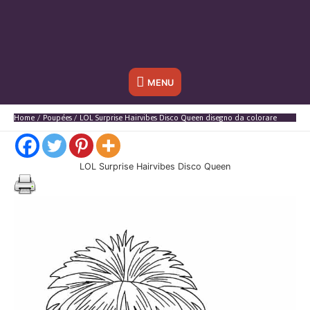
Sotto
MENU
l'header
Home
Poupées
LOL Surprise Hairvibes Disco Queen disegno da colorare
LOL Surprise Hairvibes Disco Queen